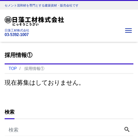
セメント混和材を専門とする建築資材・販売会社です
Me
日藻工材株式会社
03-5392-1007
採用情報①
TOP
採用情報①
現在募集はしておりません。
検索